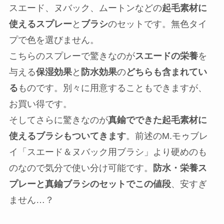
スエード、ヌバック、ムートンなどの
起毛素材に
使えるスプレー
と
ブラシ
のセットです。無色タイ
プで色を選びません。
こちらのスプレーで驚きなのが
スエードの栄養
を
与える
保湿効果
と
防水効果
の
どちらも含まれてい
る
ものです。別々に用意することもできますが、
お買い得です。
そしてさらに驚きなのが
真鍮でできた起毛素材に
使えるブラシもついてきます
。前述のM.モゥブレ
イ「スエード＆ヌバック用ブラシ」より硬めのも
のなので気分で使い分け可能です。
防水・栄養ス
プレーと真鍮ブラシのセットでこの値段
、安すぎ
ません…？