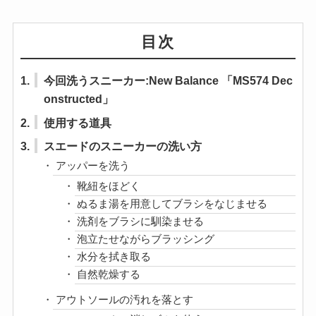
目次
1.
今回洗うスニーカー:New Balance 「MS574 Dec
onstructed」
2.
使用する道具
3.
スエードのスニーカーの洗い方
アッパーを洗う
靴紐をほどく
ぬるま湯を用意してブラシをなじませる
洗剤をブラシに馴染ませる
泡立たせながらブラッシング
水分を拭き取る
自然乾燥する
アウトソールの汚れを落とす