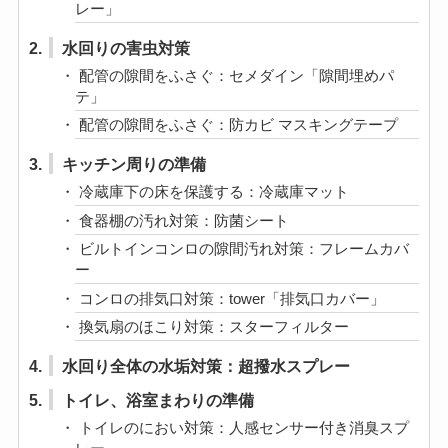
レー」
2.
水回りの害虫対策
配管の隙間をふさぐ：セメダイン「隙間埋めパ
テ」
配管の隙間をふさぐ：防カビ マスキングテープ
3.
キッチン周りの準備
冷蔵庫下の床を保護する：冷蔵庫マット
食器棚の汚れ対策：防菌シート
ビルトインコンロの隙間汚れ対策：フレームカバ
ー
コンロの排気口対策：tower「排気口カバー」
換気扇のほこり対策：スターフィルター
4.
水回り全体の水垢対策：超撥水スプレー
5.
トイレ、浴室まわりの準備
トイレのにおい対策：人感センサー付き消臭スプ