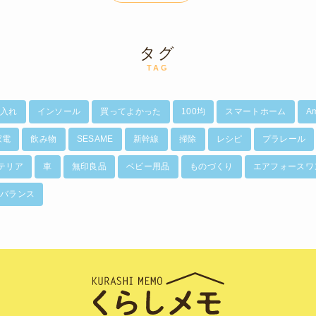
タグ
TAG
入れ
インソール
買ってよかった
100均
スマートホーム
A
家電
飲み物
SESAME
新幹線
掃除
レシピ
プラレール
テリア
車
無印良品
ベビー用品
ものづくり
エアフォースワ
バランス