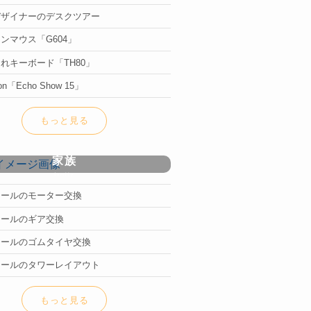
デザイナーのデスクツアー
ンマウス「G604」
れキーボード「TH80」
on「Echo Show 15」
もっと見る
家族
family
レールのモーター交換
レールのギア交換
レールのゴムタイヤ交換
レールのタワーレイアウト
もっと見る