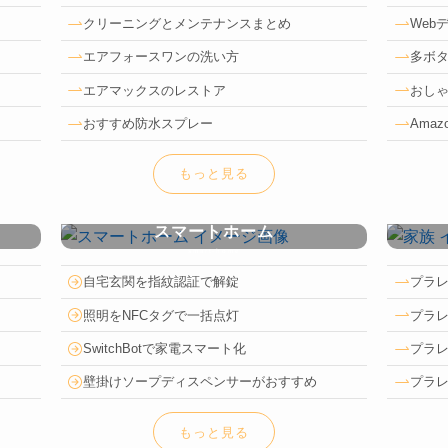
クリーニングとメンテナンスまとめ
Web
エアフォースワンの洗い方
多ボタ
エアマックスのレストア
おしゃ
おすすめ防水スプレー
Amaz
もっと見る
スマートホーム
smart-home
自宅玄関を指紋認証で解錠
プラ
照明をNFCタグで一括点灯
プラ
SwitchBotで家電スマート化
プラ
壁掛けソープディスペンサーがおすすめ
プラ
もっと見る