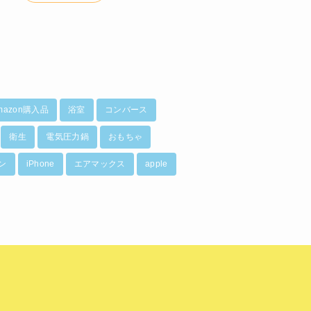
mazon購入品
浴室
コンバース
衛生
電気圧力鍋
おもちゃ
ン
iPhone
エアマックス
apple