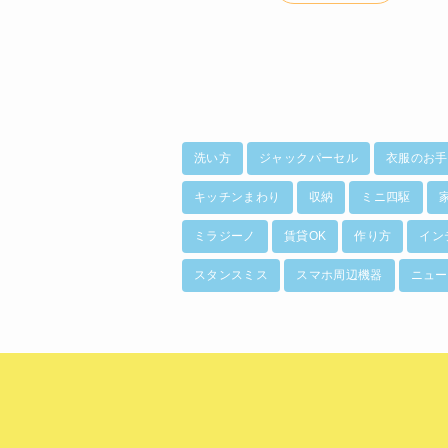
洗い方
ジャックパーセル
衣服のお手
キッチンまわり
収納
ミニ四駆
ミラジーノ
賃貸OK
作り方
イン
スタンスミス
スマホ周辺機器
ニュー