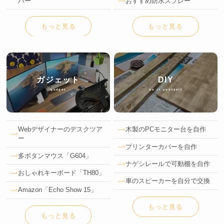
バー
おすすめ防水スプレー
もっと見る
もっと見る
ガジェット
DIY
gadget
do it yourself
Webデザイナーのデスクツア
木製のPCモニター台を自作
ー
プリンターカバーを自作
多ボタンマウス「G604」
ナゲシレールで可動棚を自作
おしゃれキーボード「TH80」
車のスピーカーを自分で交換
Amazon「Echo Show 15」
もっと見る
もっと見る