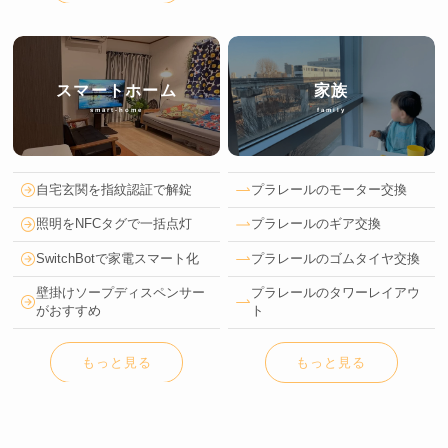
スマートホーム
家族
smart-home
family
自宅玄関を指紋認証で解錠
プラレールのモーター交換
照明をNFCタグで一括点灯
プラレールのギア交換
SwitchBotで家電スマート化
プラレールのゴムタイヤ交換
壁掛けソープディスペンサー
プラレールのタワーレイアウ
がおすすめ
ト
もっと見る
もっと見る