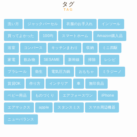
タグ
TAG
洗い方
ジャックパーセル
衣服のお手入れ
インソール
買ってよかった
100均
スマートホーム
Amazon購入品
浴室
コンバース
キッチンまわり
収納
ミニ四駆
家電
飲み物
SESAME
新幹線
掃除
レシピ
プラレール
衛生
電気圧力鍋
おもちゃ
ミラジーノ
賃貸OK
作り方
インテリア
車
無印良品
ベビー用品
ものづくり
エアフォースワン
iPhone
エアマックス
apple
スタンスミス
スマホ周辺機器
ニューバランス