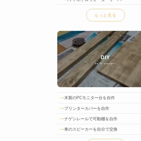
もっと見る
DIY
do it yourself
木製のPCモニター台を自作
プリンターカバーを自作
ナゲシレールで可動棚を自作
車のスピーカーを自分で交換