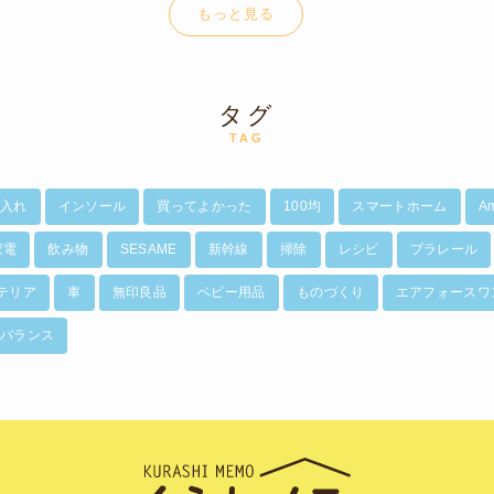
もっと見る
タグ
TAG
入れ
インソール
買ってよかった
100均
スマートホーム
A
家電
飲み物
SESAME
新幹線
掃除
レシピ
プラレール
テリア
車
無印良品
ベビー用品
ものづくり
エアフォースワ
バランス