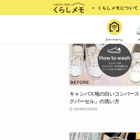
ジャックパーセル
くらしメモについて
キャンバス地の白いコンバース
クパーセル」の洗い方
2024年6月30日