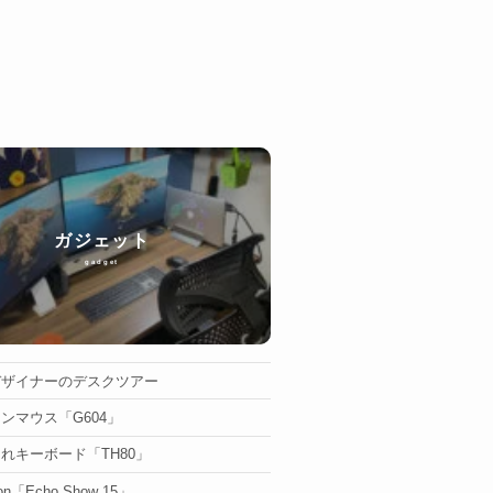
ガジェット
gadget
デザイナーのデスクツアー
ンマウス「G604」
れキーボード「TH80」
on「Echo Show 15」