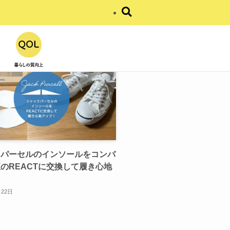
ケア用品
クパーセルのインソールをコンバ
のREACTに交換して履き心地
！
月22日