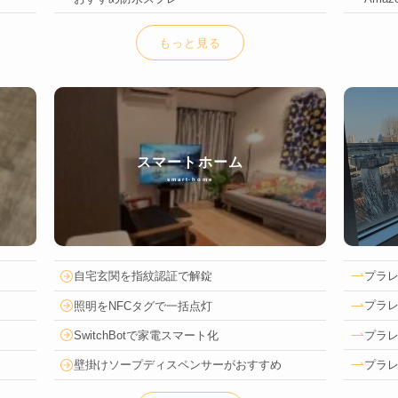
もっと見る
スマートホーム
smart-home
プラ
自宅玄関を指紋認証で解錠
プラ
照明をNFCタグで一括点灯
プラ
SwitchBotで家電スマート化
プラ
壁掛けソープディスペンサーがおすすめ