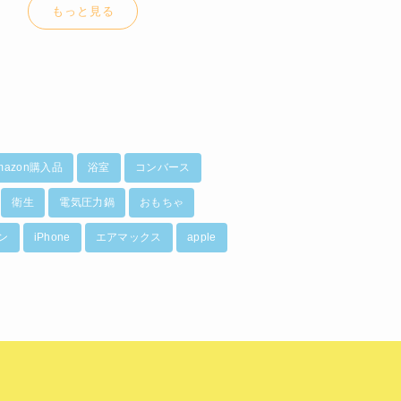
もっと見る
mazon購入品
浴室
コンバース
衛生
電気圧力鍋
おもちゃ
ン
iPhone
エアマックス
apple