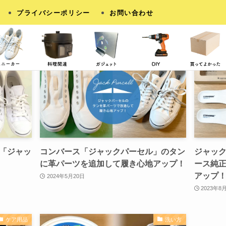
– tag –
プライバシーポリシー
お問い合わせ
洗い方
レストア・補修
「ジャッ
コンバース「ジャックパーセル」のタン
ジャッ
に革パーツを追加して履き心地アップ！
ース純正
アップ
2024年5月20日
2023年8
ケア用品
洗い方