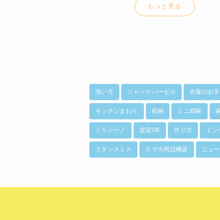
もっと見る
洗い方
ジャックパーセル
衣服のお手
キッチンまわり
収納
ミニ四駆
ミラジーノ
賃貸OK
作り方
イン
スタンスミス
スマホ周辺機器
ニュー