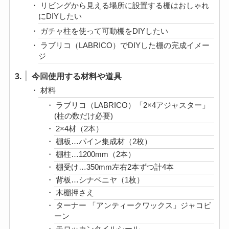
リビングから見える場所に設置する棚はおしゃれ
にDIYしたい
ガチャ柱を使って可動棚をDIYしたい
ラブリコ（LABRICO）でDIYした棚の完成イメー
ジ
3.
今回使用する材料や道具
材料
ラブリコ（LABRICO）「2×4アジャスター」
(柱の数だけ必要)
2×4材（2本）
棚板…パイン集成材（2枚）
棚柱…1200mm（2本）
棚受け…350mm左右2本ずつ計4本
背板…シナベニヤ（1枚）
木棚押さえ
ターナー 「アンティークワックス」ジャコビ
ーン
モロッカンタイルシール