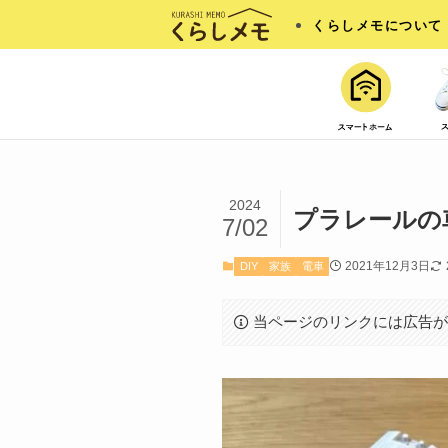
くらしメモについて
2024
プラレールの
7/02
2021年12月3日
DIY
家族
電車
当ページのリンクには広告