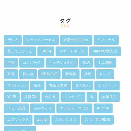
タグ
TAG
洗い方
ジャックパーセル
衣服のお手入れ
インソール
買ってよかった
100均
スマートホーム
Amazon購入品
浴室
コンバース
キッチンまわり
収納
ミニ四駆
家電
飲み物
SESAME
新幹線
掃除
レシピ
プラレール
衛生
電気圧力鍋
おもちゃ
ミラジーノ
Wi-Fi
賃貸OK
作り方
インテリア
車
無印良品
ベビー用品
ものづくり
エアフォースワン
iPhone
エアマックス
apple
スタンスミス
スマホ周辺機器
ニューバランス