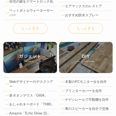
自宅の鍵をスマートロック化
エアマックスのレストア
ペットボトルウォーターサー
バー
おすすめ防水スプレー
もっと見る
もっと見る
ガジェット
DIY
gadget
do it yourself
Webデザイナーのデスクツア
木製のPCモニター台を自作
ー
プリンターカバーを自作
多ボタンマウス「G604」
ナゲシレールで可動棚を自作
おしゃれキーボード「TH80」
車のスピーカーを自分で交換
Amazon「Echo Show 15」