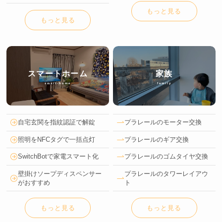
もっと見る
もっと見る
スマートホーム
家族
smart-home
family
自宅玄関を指紋認証で解錠
プラレールのモーター交換
照明をNFCタグで一括点灯
プラレールのギア交換
SwitchBotで家電スマート化
プラレールのゴムタイヤ交換
壁掛けソープディスペンサー
プラレールのタワーレイアウ
がおすすめ
ト
もっと見る
もっと見る