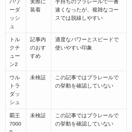
パワ
実際に
手持ちのプラレールで一番
ーダ
装着
速くなったが、複雑なコー
ッシ
スでは脱線しやすい
ュ
トル
記事内
適度なパワーとスピードで
クチ
のおす
使いやすい印象
ュー
すめ
ン2
ウル
未検証
この記事ではプラレールで
トラ
の挙動を確認していない
ダッ
シュ
覇王
未検証
この記事ではプラレールで
7000
の挙動を確認していない
0