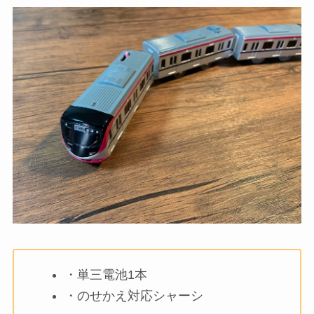
・単三電池1本
・のせかえ対応シャーシ