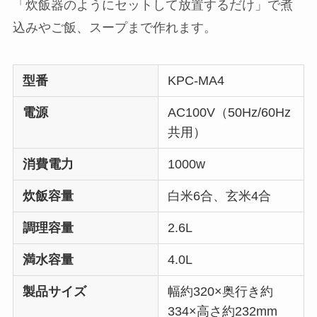
「炊飯器のようにセットして放置するだけ」で煮
込みやご飯、スープまで作れます。
型番
KPC-MA4
電源
AC100V（50Hz/60Hz
共用）
消費電力
1000w
炊飯容量
白米6合、玄米4合
調理容量
2.6L
満水容量
4.0L
製品サイズ
幅約320×奥行き約
334×高さ約232mm