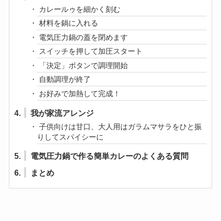
目次
1.
電気圧力鍋カレーが“死ぬほど簡単”な理由
2.
用意する材料（4人分）
3.
作り方ステップ（約60分で完成）
カレールゥを細かく刻む
材料を鍋に入れる
電気圧力鍋の蓋を閉めます
スイッチを押して加圧スタート
「決定」ボタンで調理開始
自動調理が終了
お好みで加熱して完成！
4.
我が家流アレンジ
子供向けは甘口、大人用はガラムマサラをひと振
りしてスパイシーに