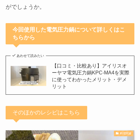
されており、圧力が抜けるまで蓋が開か
ない仕組みになっています。昔の圧力鍋
と違い、爆発の心配はありません。
どのくらいの時間でできますか？
カレーの煮込み時間は
約60分ほど（加圧
時間は10分）で完成
します。火加減の調
整は不要です。
冷凍肉や冷凍野菜も使えますか？
そのまま入れても調理できます。ただし
冷凍肉は塊のまま加圧すると固まるの
で、軽く解凍してほぐしてから入れると