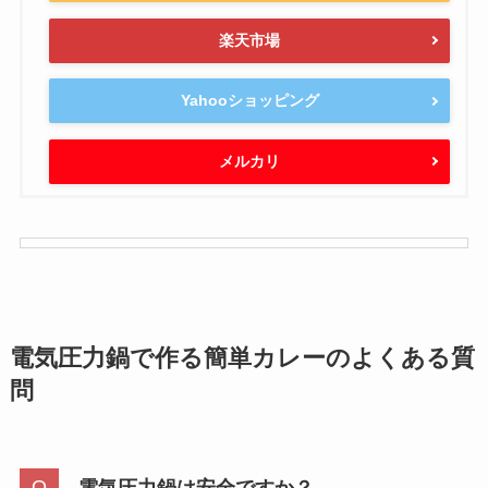
スパイスで辛さと香りが格段によくなるのでおす
すめです！
八幡屋礒五郎 七味唐辛子 缶入り (七味ガラム・マ
サラ)
created by
Rinker
八幡屋礒五郎
¥1,180
詳細)
(2026/08/07 06:09:01時点 Amazon調べ-