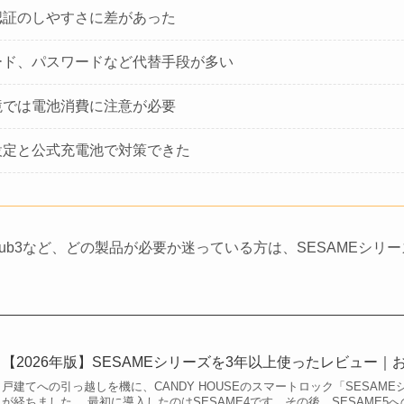
認証のしやすさに差があった
ード、パスワードなど代替手段が多い
境では電池消費に注意が必要
設定と公式充電池で対策できた
Hub3など、どの製品が必要か迷っている方は、SESAMEシ
【2026年版】SESAMEシリーズを3年以上使ったレビュー
戸建てへの引っ越しを機に、CANDY HOUSEのスマートロック「SESAM
が経ちました。 最初に導入したのはSESAME4です。その後、SESAME5