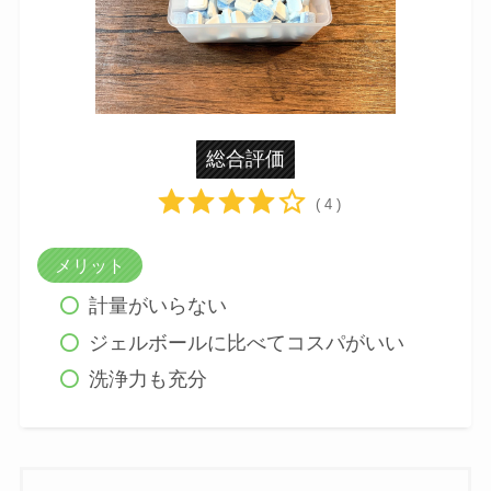
M 60個 (60回分)
総合評価
( 4 )
メリット
計量がいらない