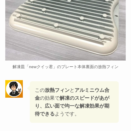
解凍皿「newクイッ君」のプレート本体
箱から「解凍皿「newクイッ君」本体を取り出して
みました。
金属のプレートは触れてみるとひんやりしていま
す。意外に重量感があるので、
うっかり落として
しまうとと床に傷がついたり、足を怪我してしま
うかもしれません。
プレートの裏面
を見てみると
放熱フィン
が全面に
施されているのが見られます。