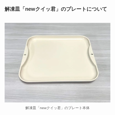
裏面を見てみるとポイントが書かれています。
解凍
冷凍
粗熱取り
の三点に効果的とのことなので、
食材の解凍
のほ
かにも
食材の冷凍
、
お弁当などの粗熱とり
など使
い道は色々ありそうです。