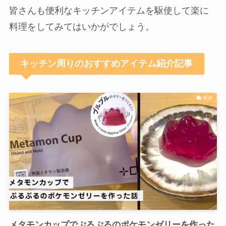
まとめ
杉山金属 解凍皿 Newクイッ君 食材をのせるだけで
スピード解凍 うま味を逃さず急速冷凍 25×21.5cm
KS-3181 ホワイト
created by
Rinker
杉山金属