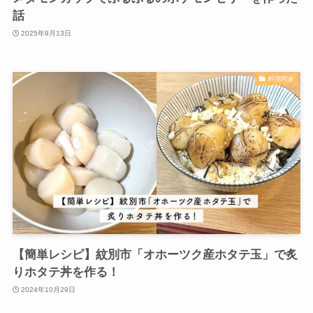
¥1,780
詳細)
(2026/08/04 04:22:20時点 Amazon調べ-
Amazon
楽天市場
Yahooショッピング
メルカリ
自然解凍のスピードを早くする解凍皿「newクイッ
君」を試してみました！
確かに自然解凍のスピードが速くなるようです。