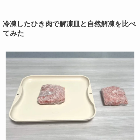
解凍皿「newクイッ君」のプレート本体裏面の放熱フィン
この
放熱フィン
と
アルミニウム合
金
の効果で
解凍のスピードがあが
り、広い面で均一な解凍効果が期
待できる
ようです。